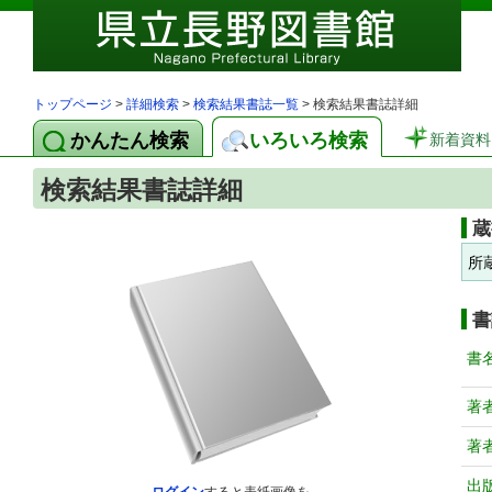
トップページ
>
詳細検索
>
検索結果書誌一覧
> 検索結果書誌詳細
かんたん検索
いろいろ検索
新着資料
検索結果書誌詳細
蔵
所
書
書
著
著
出