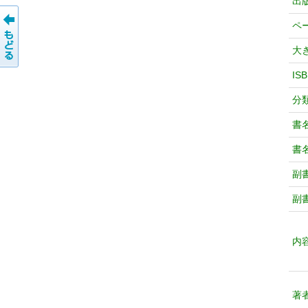
出
ペ
大
IS
分
書
書
副
副
内
著