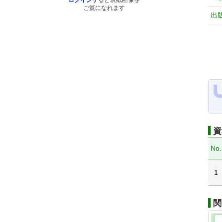
ログイン
すると表紙画像を
ご覧になれます
出
資
No.
1
関