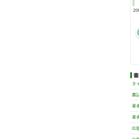
20
書
タ
書
著
著
出