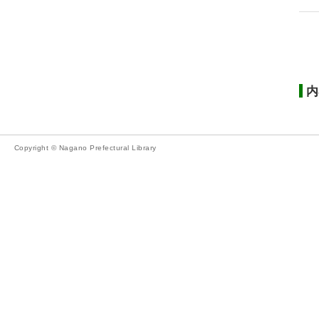
内
Copyright © Nagano Prefectural Library