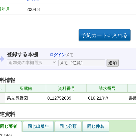
版年月
2004.8
登録する本棚
ログイン
メモ
料情報
.
所蔵館
資料番号
請求番号
県立長野図
0112752639
616.21/ｱﾉ/
書
連資料
同じ著者
同じ出版年
同じ分類
同じ件名
立 紀尚