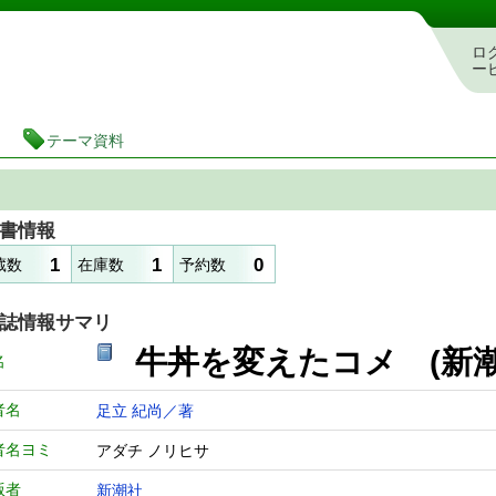
図書館 蔵書検索・予約システム
ロ
ー
テーマ資料
書情報
1
1
0
蔵数
在庫数
予約数
誌情報サマリ
牛丼を変えたコメ (新潮
名
者名
足立 紀尚／著
者名ヨミ
アダチ ノリヒサ
版者
新潮社