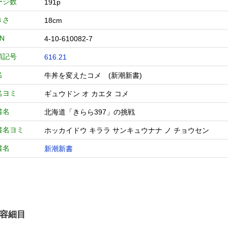
ージ数
191p
きさ
18cm
BN
4-10-610082-7
類記号
616.21
名
牛丼を変えたコメ (新潮新書)
名ヨミ
ギュウドン オ カエタ コメ
書名
北海道「きらら397」の挑戦
書名ヨミ
ホッカイドウ キララ サンキュウナナ ノ チョウセン
書名
新潮新書
容細目