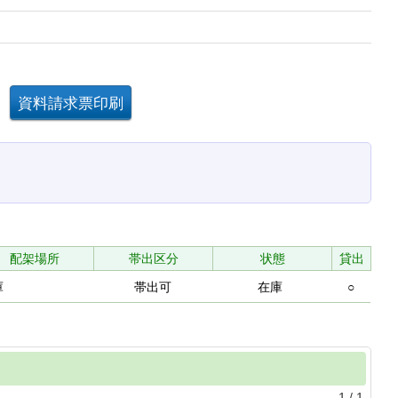
配架場所
帯出区分
状態
貸出
庫
帯出可
在庫
○
1
/
1