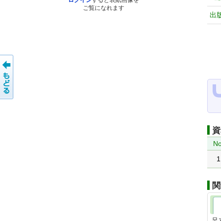
ログイン
すると表紙画像を
ご覧になれます
出
資
No
1
関
足