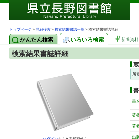
トップページ
>
詳細検索
>
検索結果書誌一覧
> 検索結果書誌詳細
かんたん検索
いろいろ検索
新着資料
検索結果書誌詳細
蔵
所
書
書
著
著
出