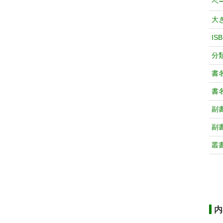
ペ
大
IS
分
書
書
副
副
叢
内