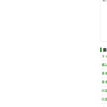
書
タ
書
著
著
出
出