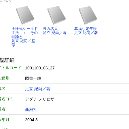
土圧式シールド
裏方名人
幸福な定年後
工法 ： その
足立 紀尚／著
足立 紀尚／著
理論と…
足立 紀尚／監
修…
誌詳細
イトルコード
1001100166127
誌種別
図書一般
者名
足立 紀尚／著
者名ヨミ
アダチ ノリヒサ
版者
新潮社
版年月
2004.8