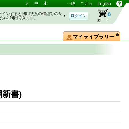
大
中
小
一般
こども
English
0
グインすると利用状況の確認等のサ
ビスを利用できます。
カート
マイライブラリー
新書)