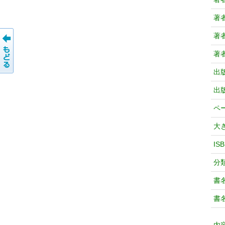
著
著
著
出
出
ペ
大
IS
分
書
書