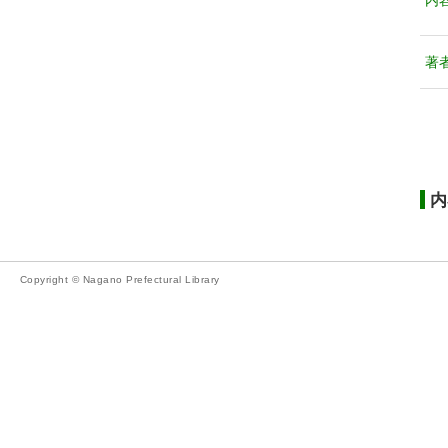
内
著
内
Copyright © Nagano Prefectural Library