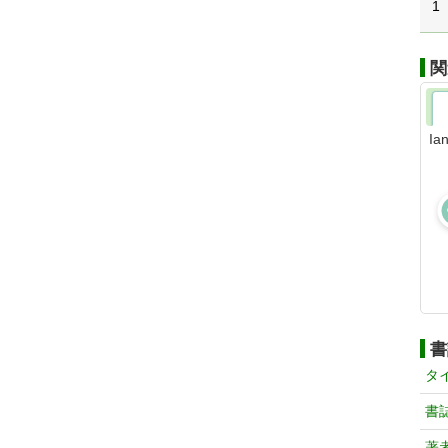
1
関
Ia
書
タ
書
著