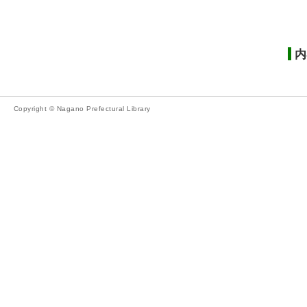
内
Copyright © Nagano Prefectural Library