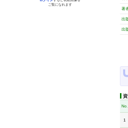
ログイン
すると表紙画像を
ご覧になれます
著
出
出
資
No.
1