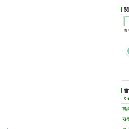
関
藤
書
タ
書
著