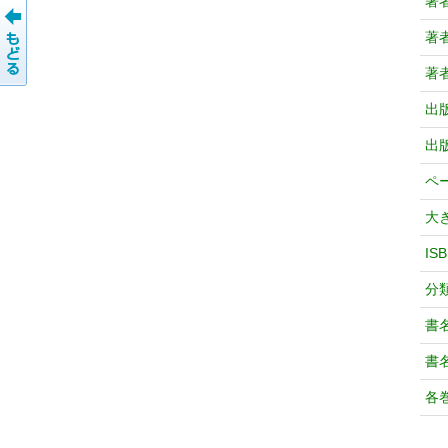
著
著
著
出
出
ペ
大
IS
分
書
書
各