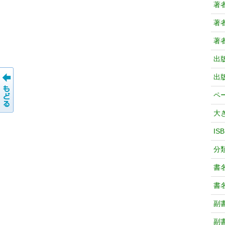
著
著
著
出
出
ペ
大
IS
分
書
書
副
副