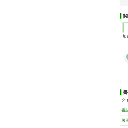
関
加
書
タ
書
著