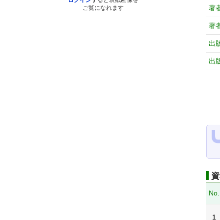
ログイン
すると表紙画像を
著
ご覧になれます
著
出
出
資
No.
1