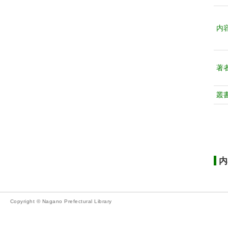
内
著
叢
内
Copyright © Nagano Prefectural Library