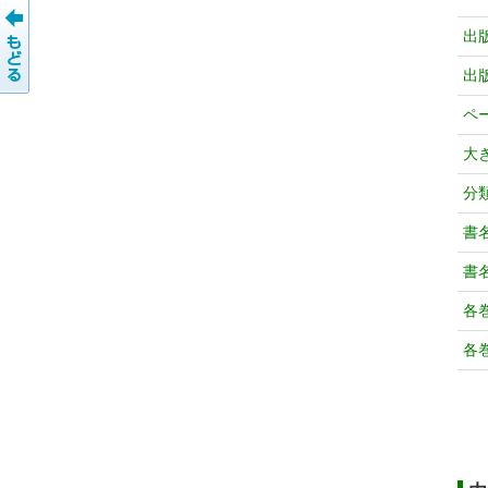
出
出
ペ
大
分
書
書
各
各