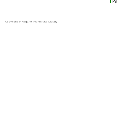
内
Copyright © Nagano Prefectural Library