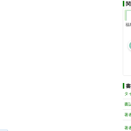
関
福
書
タ
書
著
著