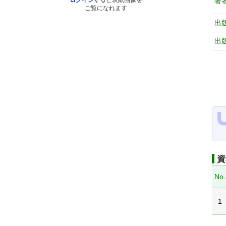
著
ログイン
すると表紙画像を
ご覧になれます
出
出
資
No.
1