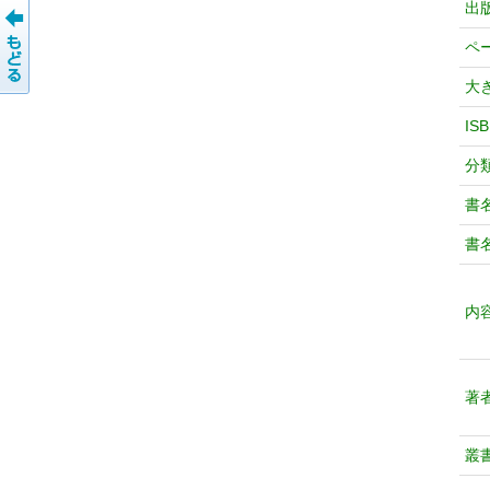
出
ペ
大
IS
分
書
書
内
著
叢