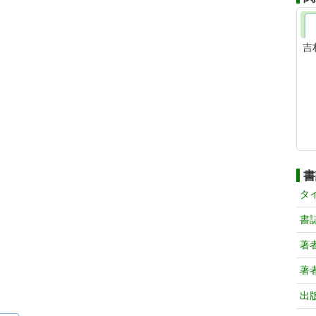
吉
書
タ
書
著
著
出