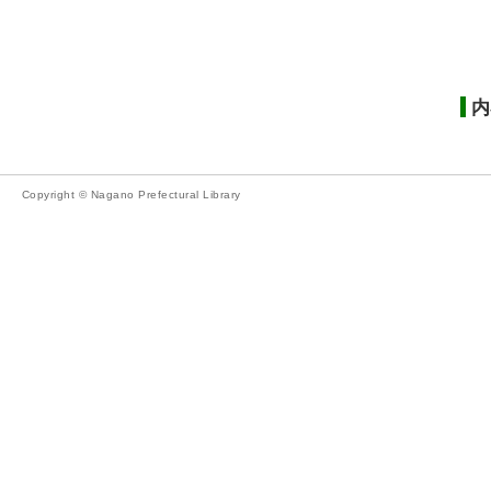
内
Copyright © Nagano Prefectural Library