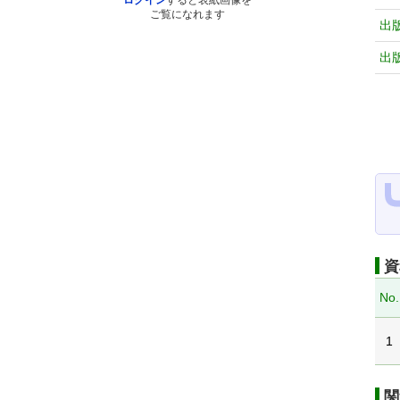
ログイン
すると表紙画像を
ご覧になれます
出
出
資
No.
1
関