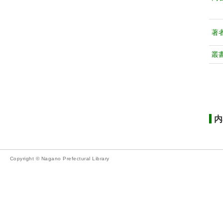
著
叢
内
Copyright © Nagano Prefectural Library