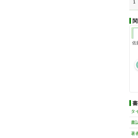
1
関
佐
書
タ
書
著