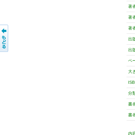
著
著
著
出
出
ペ
大
IS
分
書
書
内