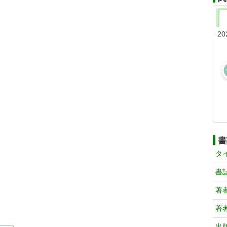
20
書
タ
書
著
著
出