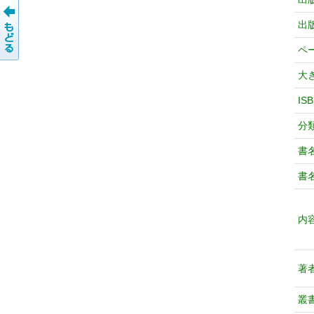
出
ペ
大
IS
分
書
書
内
著
叢