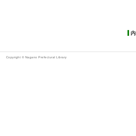
内
Copyright © Nagano Prefectural Library