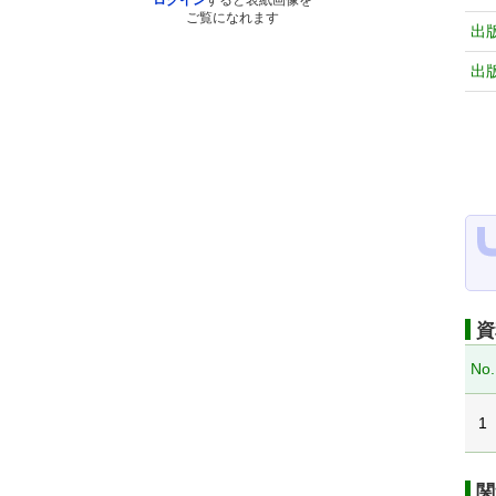
ログイン
すると表紙画像を
ご覧になれます
出
出
資
No.
1
関