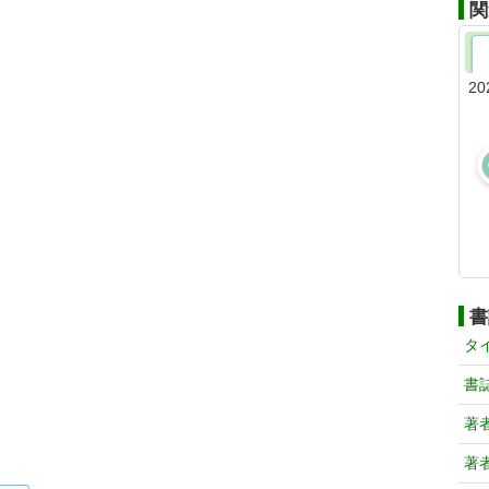
関
20
書
タ
書
著
著