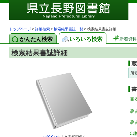
トップページ
>
詳細検索
>
検索結果書誌一覧
> 検索結果書誌詳細
かんたん検索
いろいろ検索
新着資料
検索結果書誌詳細
蔵
所
書
書
著
著
出