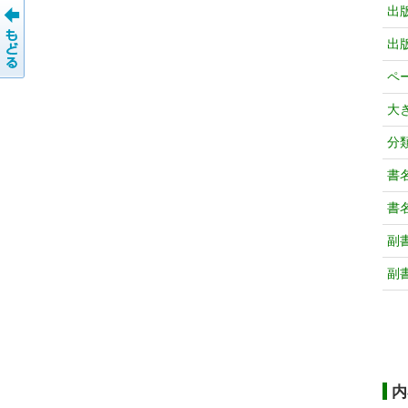
出
出
ペ
大
分
書
書
副
副
内