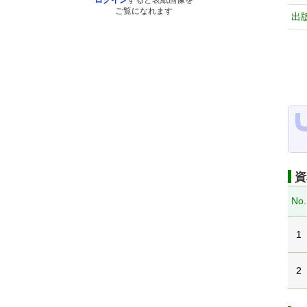
ログイン
すると表紙画像を
ご覧になれます
出
資
No.
1
2