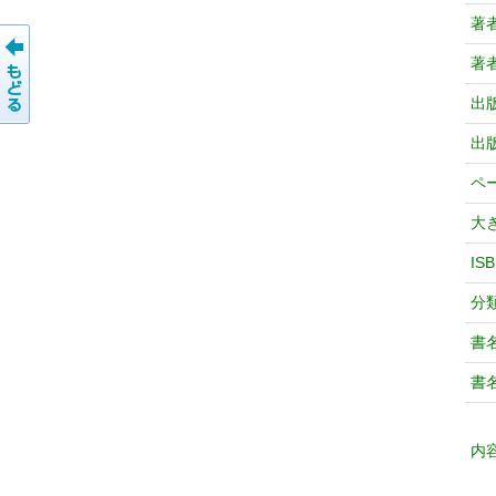
著
著
出
出
ペ
大
IS
分
書
書
内