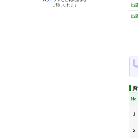
ログイン
すると表紙画像を
出
ご覧になれます
出
資
No.
1
2