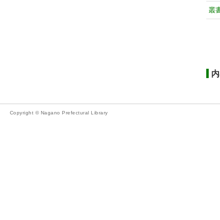
叢
内
Copyright © Nagano Prefectural Library