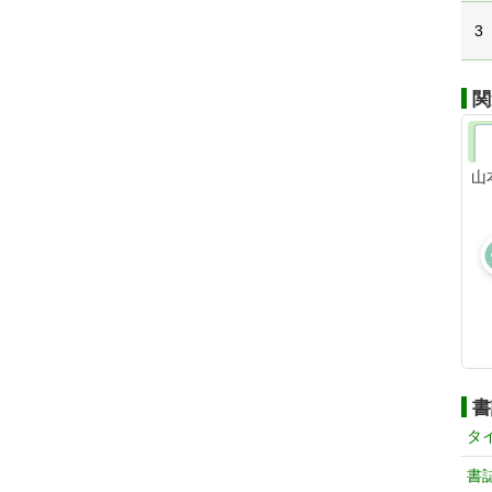
3
関
山
書
タ
書