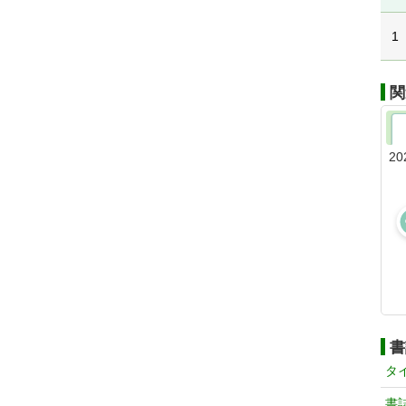
1
関
20
書
タ
書