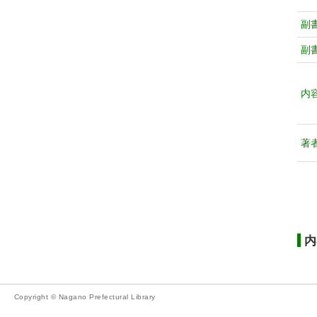
副
副
内
著
内
Copyright © Nagano Prefectural Library