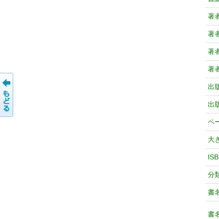
著
著
著
著
出
出
ペ
大
IS
分
書
書