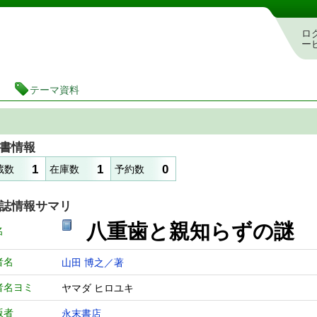
図書館 蔵書検索・予約システム
ロ
ー
テーマ資料
書情報
1
1
0
蔵数
在庫数
予約数
誌情報サマリ
八重歯と親知らずの謎
名
者名
山田 博之／著
者名ヨミ
ヤマダ ヒロユキ
版者
永末書店