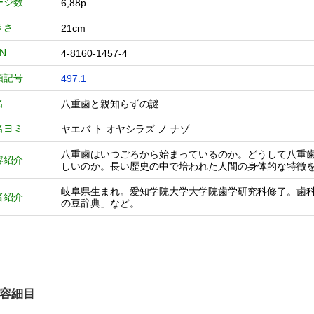
ージ数
6,88p
きさ
21cm
BN
4-8160-1457-4
類記号
497.1
名
八重歯と親知らずの謎
名ヨミ
ヤエバ ト オヤシラズ ノ ナゾ
八重歯はいつごろから始まっているのか。どうして八重
容紹介
しいのか。長い歴史の中で培われた人間の身体的な特徴
岐阜県生まれ。愛知学院大学大学院歯学研究科修了。歯
者紹介
の豆辞典」など。
容細目