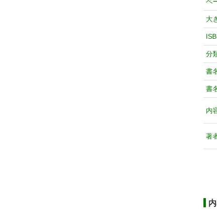
ペ
大
IS
分
書
書
内
著
内