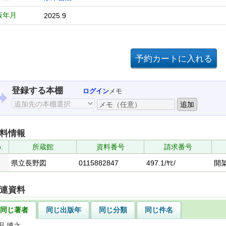
版年月
2025.9
登録する本棚
ログイン
メモ
料情報
.
所蔵館
資料番号
請求番号
県立長野図
0115882847
497.1/ﾔﾋ/
開
連資料
同じ著者
同じ出版年
同じ分類
同じ件名
田 博之