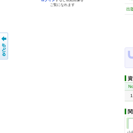
ログイン
すると表紙画像を
ご覧になれます
出
資
No
1
関
山