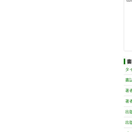
書
タ
書
著
著
出
出