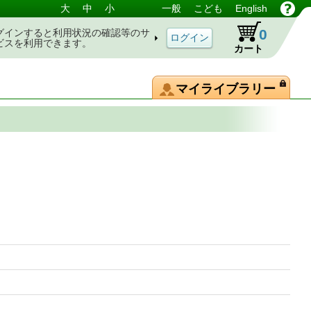
大
中
小
一般
こども
English
0
グインすると利用状況の確認等のサ
ビスを利用できます。
カート
マイライブラリー