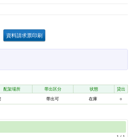
配架場所
帯出区分
状態
貸出
架
帯出可
在庫
○
1
/
1