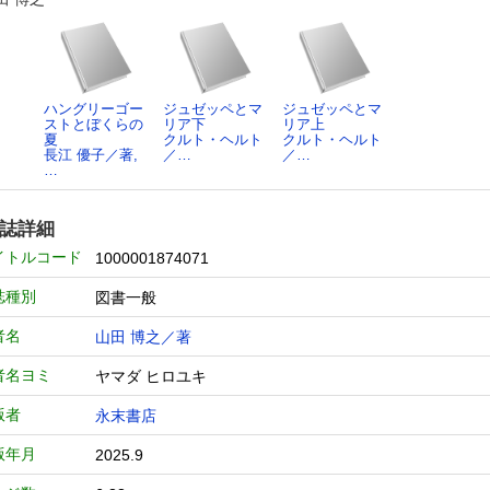
ハングリーゴー
ジュゼッペとマ
ジュゼッペとマ
ストとぼくらの
リア下
リア上
夏
クルト・ヘルト
クルト・ヘルト
長江 優子／著,
／…
／…
…
誌詳細
イトルコード
1000001874071
誌種別
図書一般
者名
山田 博之／著
者名ヨミ
ヤマダ ヒロユキ
版者
永末書店
版年月
2025.9