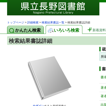
トップページ
>
詳細検索
>
検索結果書誌一覧
> 検索結果書誌詳細
かんたん検索
いろいろ検索
新着資料
検索結果書誌詳細
蔵
所
書
書
著
著
出