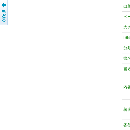
出
ペ
大
IS
分
書
書
内
著
各