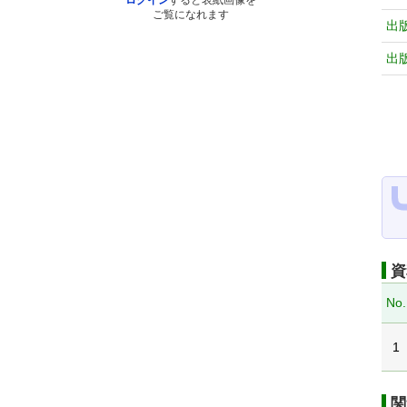
ログイン
すると表紙画像を
ご覧になれます
出
出
資
No.
1
関