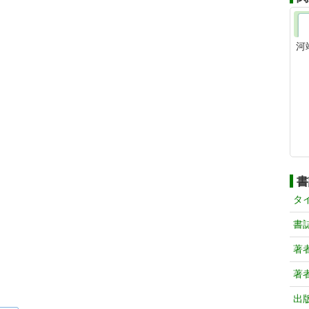
河
書
タ
書
著
著
出