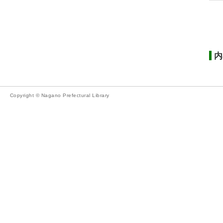
内
Copyright © Nagano Prefectural Library