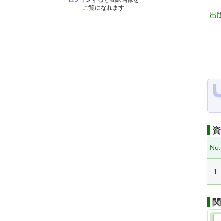
ログイン
すると表紙画像を
ご覧になれます
出
資
No.
1
関