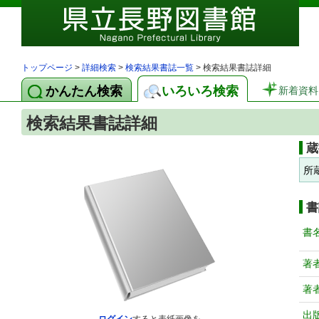
トップページ
>
詳細検索
>
検索結果書誌一覧
> 検索結果書誌詳細
かんたん検索
いろいろ検索
新着資料
検索結果書誌詳細
蔵
所
書
書
著
著
出