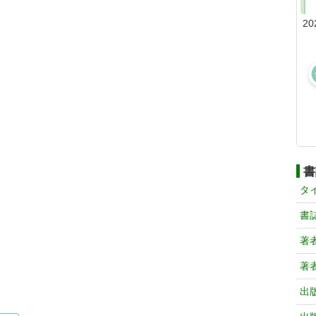
20
書
タ
書
著
著
出