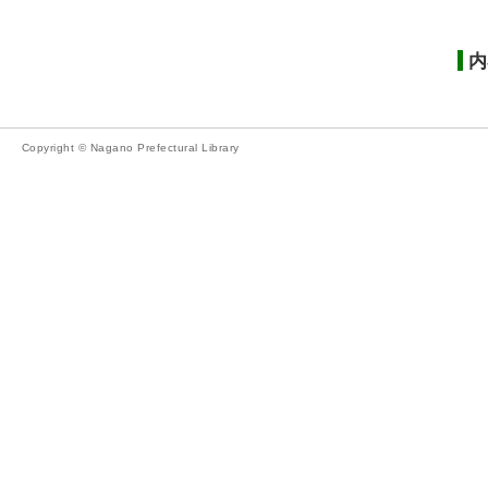
内
Copyright © Nagano Prefectural Library