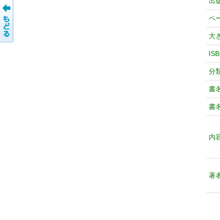
出
ペ
大
IS
分
書
書
内
著