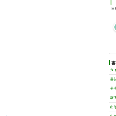
日
書
タ
書
著
著
出