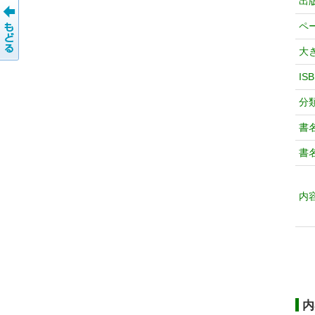
出
ペ
大
IS
分
書
書
内
内