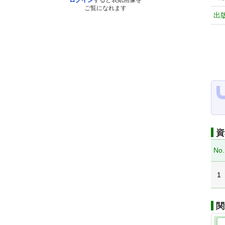
ログイン
すると表紙画像を
ご覧になれます
出
資
No.
1
関