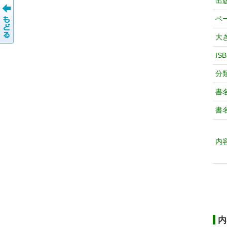
出
ペ
大
IS
分
書
書
内
内