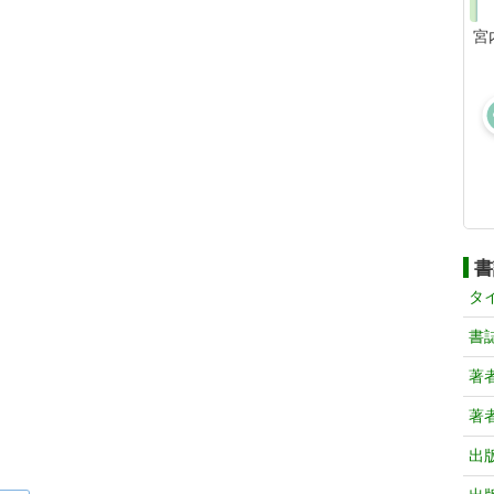
宮
書
タ
書
著
著
出