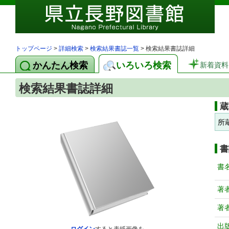
トップページ
>
詳細検索
>
検索結果書誌一覧
> 検索結果書誌詳細
かんたん検索
いろいろ検索
新着資料
検索結果書誌詳細
蔵
所
書
書
著
著
出