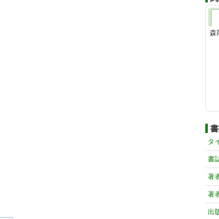
森
書
タ
書
著
著
出