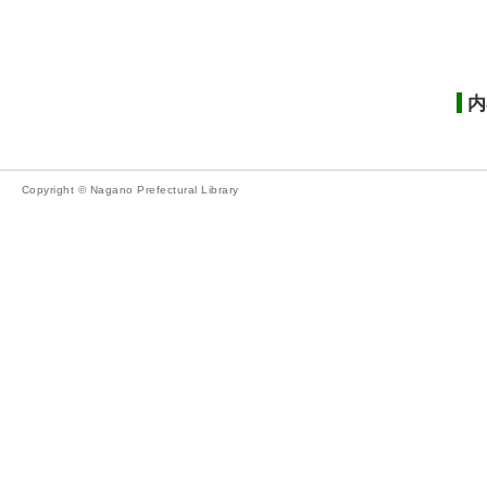
内
Copyright © Nagano Prefectural Library