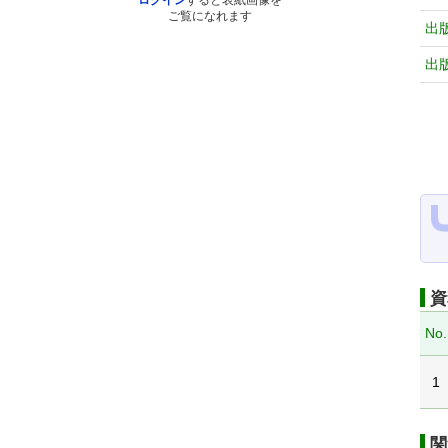
ログイン
すると表紙画像を
ご覧になれます
出
出
資
No.
1
関