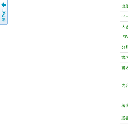
出
ペ
大
IS
分
書
書
内
著
叢