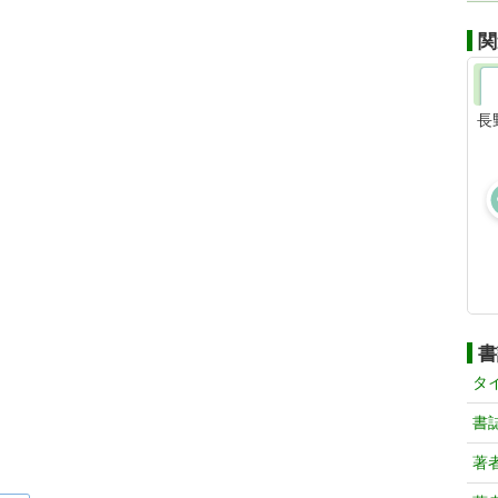
関
長
書
タ
書
著