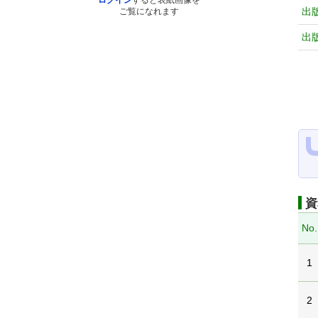
ログイン
すると表紙画像を
出
ご覧になれます
出
資
No.
1
2