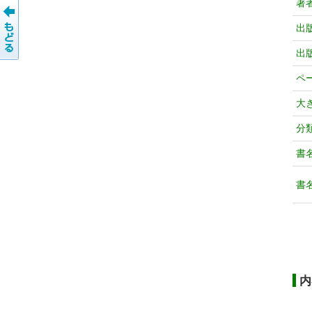
著
出
出
ペ
大
分
書
書
内