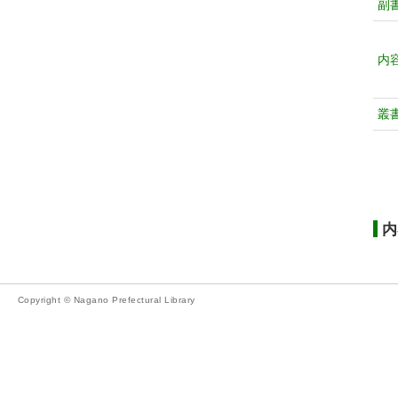
副
内
叢
内
Copyright © Nagano Prefectural Library