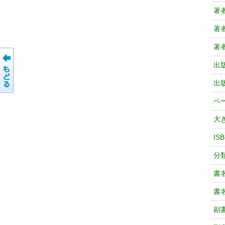
著
著
著
出
出
ペ
大
IS
分
書
書
副