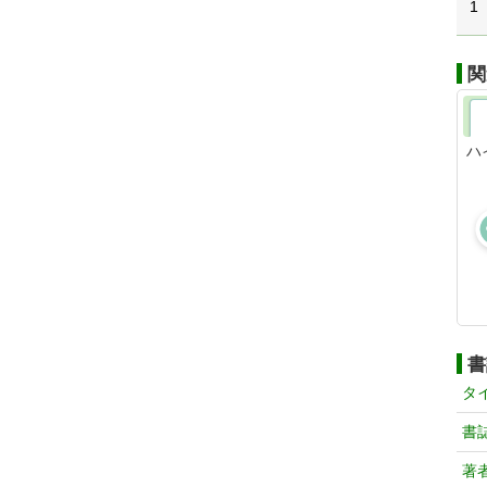
1
関
ハ
書
タ
書
著