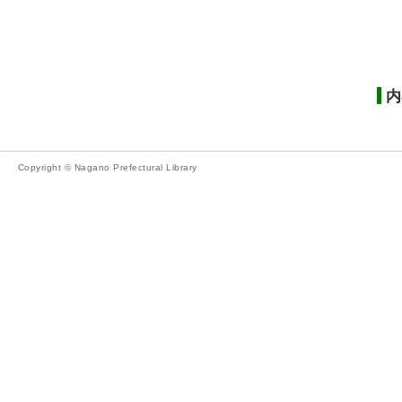
内
Copyright © Nagano Prefectural Library