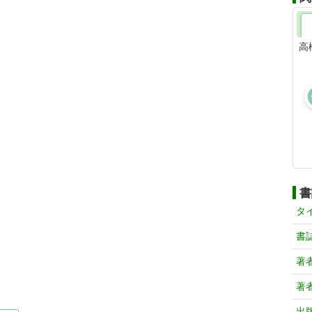
高
書
タ
書
著
著
出