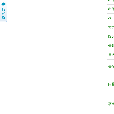
出
ペ
大
IS
分
書
書
内
著