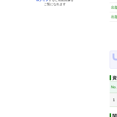
ログイン
すると表紙画像を
ご覧になれます
出
出
資
No.
1
関