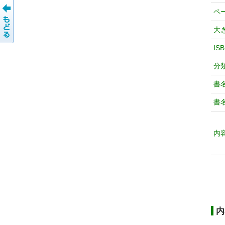
ペ
大
IS
分
書
書
内
内