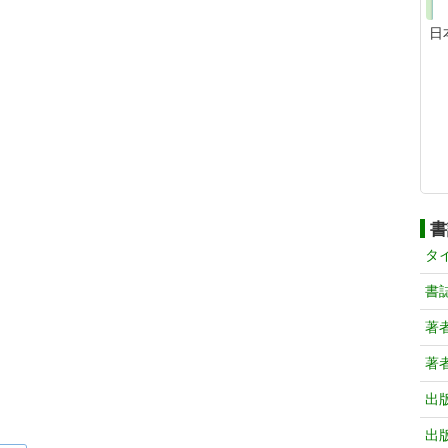
日
書
タ
書
著
著
出
出