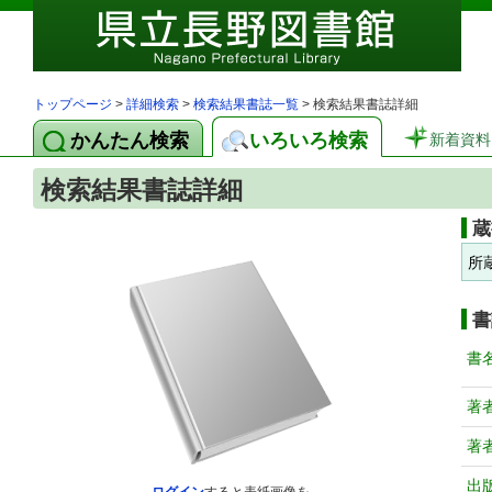
トップページ
>
詳細検索
>
検索結果書誌一覧
> 検索結果書誌詳細
かんたん検索
いろいろ検索
新着資料
検索結果書誌詳細
蔵
所
書
書
著
著
出