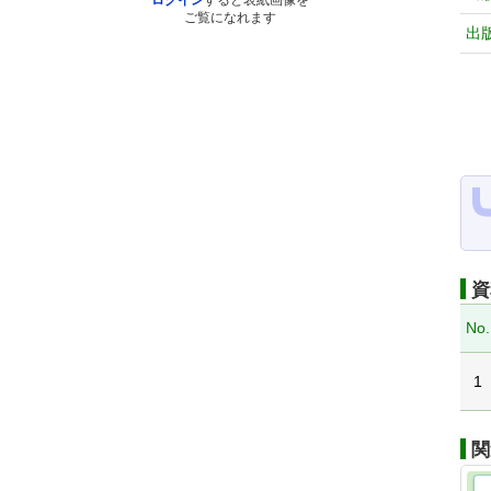
ログイン
すると表紙画像を
ご覧になれます
出
資
No.
1
関