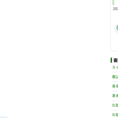
20
書
タ
書
著
著
出
出