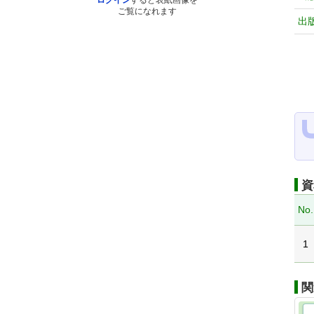
ログイン
すると表紙画像を
ご覧になれます
出
資
No.
1
関