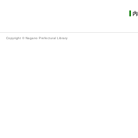
内
Copyright © Nagano Prefectural Library