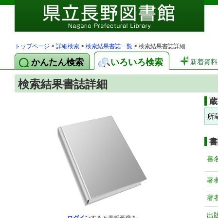
トップページ
>
詳細検索
>
検索結果書誌一覧
> 検索結果書誌詳細
かんたん検索
いろいろ検索
新着資料
検索結果書誌詳細
蔵
所
書
書
著
著
出