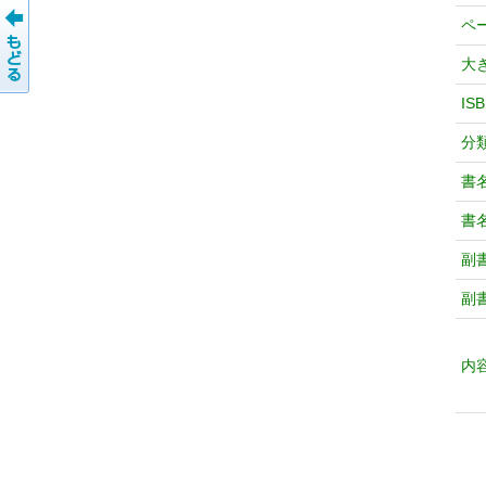
ペ
大
IS
分
書
書
副
副
内