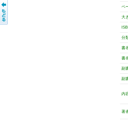
ペ
大
IS
分
書
書
副
副
内
著