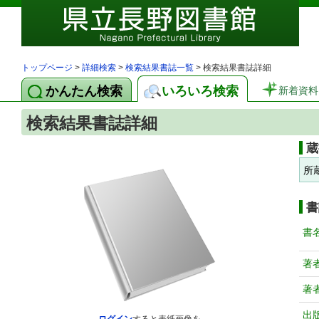
トップページ
>
詳細検索
>
検索結果書誌一覧
> 検索結果書誌詳細
かんたん検索
いろいろ検索
新着資料
検索結果書誌詳細
蔵
所
書
書
著
著
出