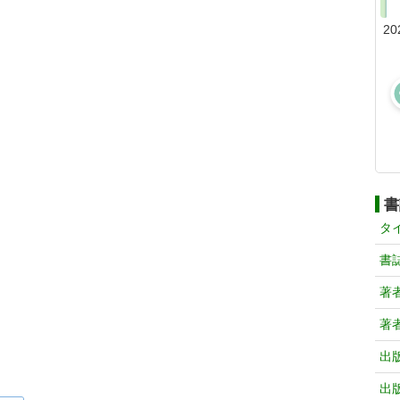
20
書
タ
書
著
著
出
出