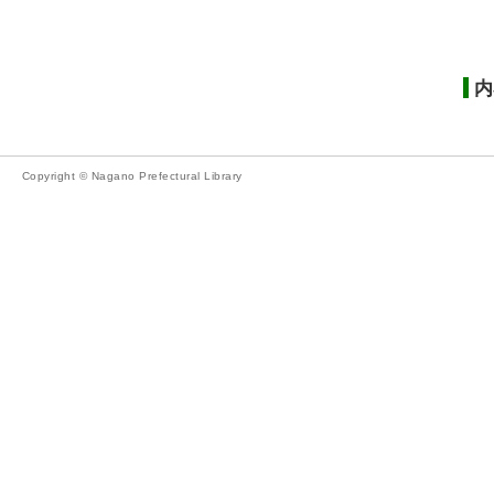
内
Copyright © Nagano Prefectural Library