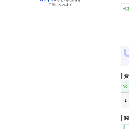
ログイン
すると表紙画像を
ご覧になれます
出
資
No.
1
関