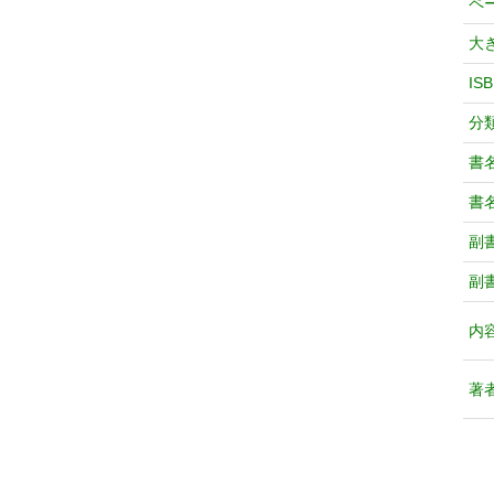
ペ
大
IS
分
書
書
副
副
内
著