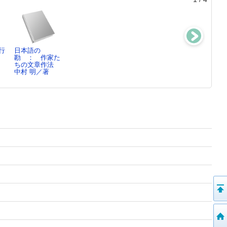
行
日本語の
類語ニュアンス
類語分類感覚表
文章を彩る表現
勘 ： 作家た
辞典
現辞典
技法の辞典
ちの文章作法
中村 明／編著
中村 明／著
中村 明／著
中村 明／著