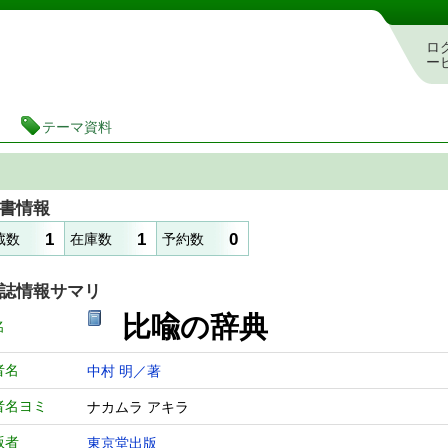
図書館 蔵書検索・予約システム
ロ
ー
テーマ資料
書情報
1
1
0
蔵数
在庫数
予約数
誌情報サマリ
比喩の辞典
名
者名
中村 明／著
者名ヨミ
ナカムラ アキラ
版者
東京堂出版