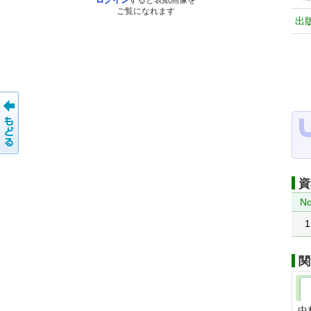
ログイン
すると表紙画像を
ご覧になれます
出
資
No
1
関
中