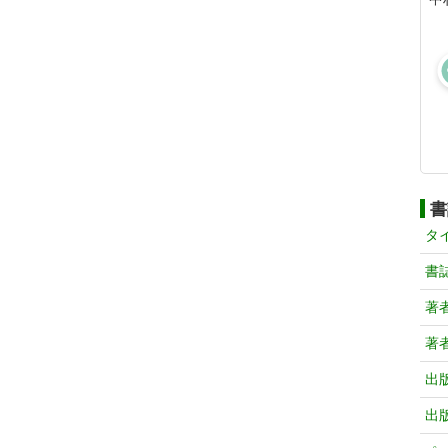
書
タ
書
著
著
出
出