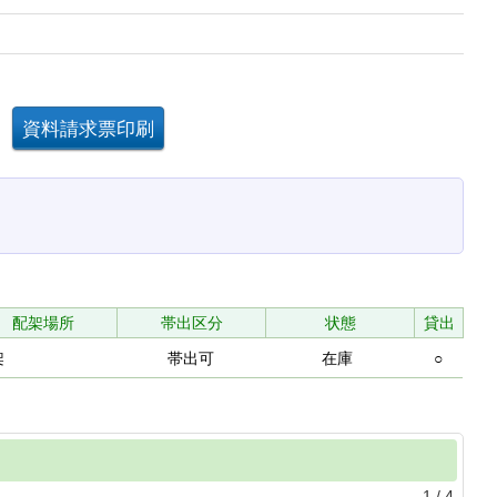
配架場所
帯出区分
状態
貸出
架
帯出可
在庫
○
1
/
4