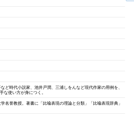
平など時代小説家、池井戸潤、三浦しをんなど現代作家の用例を、
上手な使い方が身につく。
大学名誉教授。著書に「比喩表現の理論と分類」「比喩表現辞典」