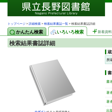
トップページ
>
詳細検索
>
検索結果書誌一覧
> 検索結果書誌詳細
かんたん検索
いろいろ検索
新着資料
検索結果書誌詳細
蔵
所
書
書
著
著
出