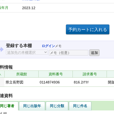
版年月
2023.12
登録する本棚
ログイン
メモ
料情報
.
所蔵館
資料番号
請求番号
県立長野図
0114874936
816.2/ﾅｱ/
開
連資料
同じ著者
同じ出版年
同じ分類
同じ件名
村 明