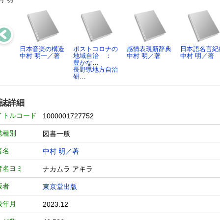
日本音楽の構造
ポストコロナの
感情表現新辞典
日本語名言紀
中村 明一／著
地域自治 ：
中村 明／著
中村 明／著
豊かな…
長野県地方自治
研…
誌詳細
イトルコード
1000001727752
誌種別
図書一般
者名
中村 明／著
者名ヨミ
ナカムラ アキラ
版者
東京堂出版
版年月
2023.12