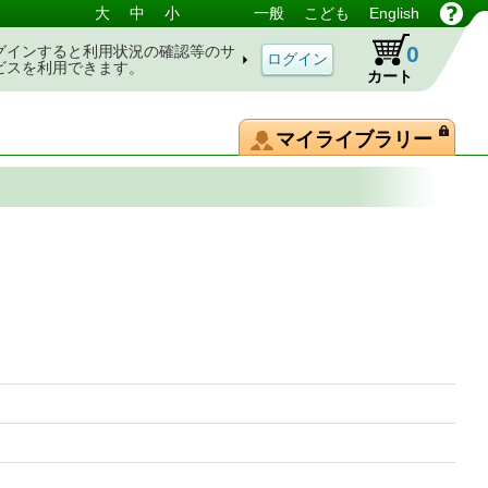
大
中
小
一般
こども
English
0
グインすると利用状況の確認等のサ
ビスを利用できます。
カート
マイライブラリー