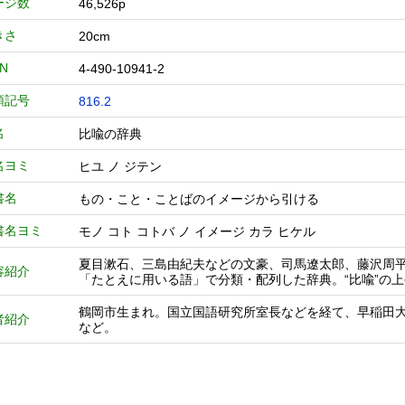
ージ数
46,526p
きさ
20cm
BN
4-490-10941-2
類記号
816.2
名
比喩の辞典
名ヨミ
ヒユ ノ ジテン
書名
もの・こと・ことばのイメージから引ける
書名ヨミ
モノ コト コトバ ノ イメージ カラ ヒケル
夏目漱石、三島由紀夫などの文豪、司馬遼太郎、藤沢周
容紹介
「たとえに用いる語」で分類・配列した辞典。“比喩”の
鶴岡市生まれ。国立国語研究所室長などを経て、早稲田
者紹介
など。