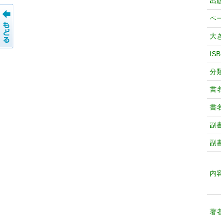
出
ペ
大
IS
分
書
書
副
副
内
著