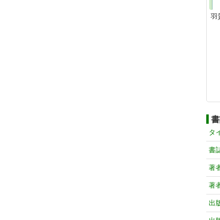
羽
書
タ
書
著
著
出