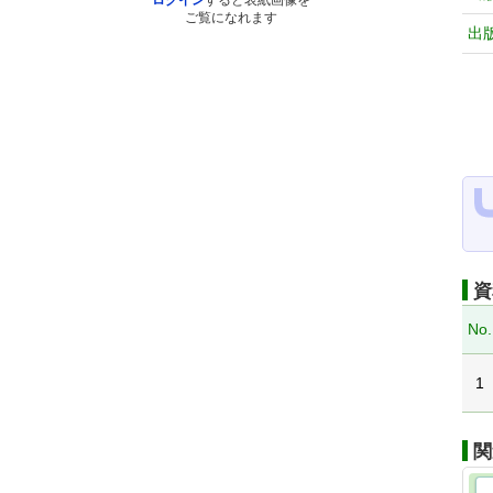
ログイン
すると表紙画像を
ご覧になれます
出
資
No.
1
関