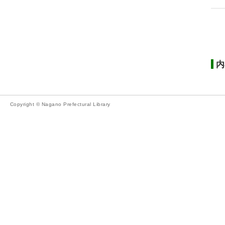
内
Copyright © Nagano Prefectural Library