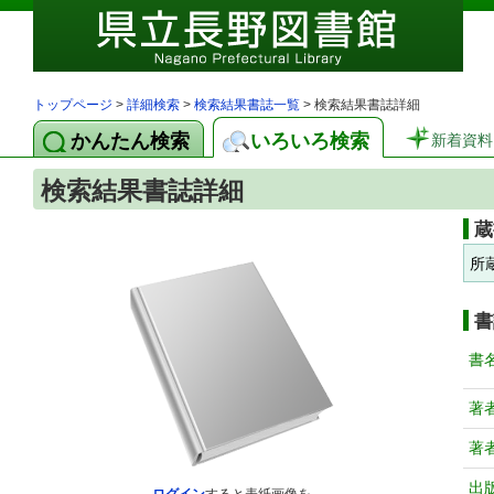
トップページ
>
詳細検索
>
検索結果書誌一覧
> 検索結果書誌詳細
かんたん検索
いろいろ検索
新着資料
検索結果書誌詳細
蔵
所
書
書
著
著
出