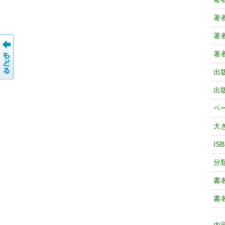
著
著
著
出
出
ペ
大
IS
分
書
書