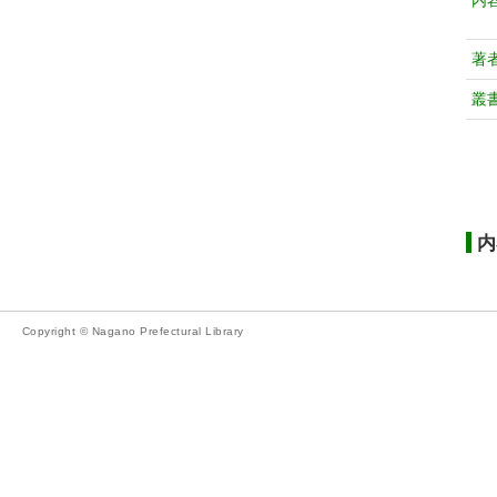
内
著
叢
内
Copyright © Nagano Prefectural Library