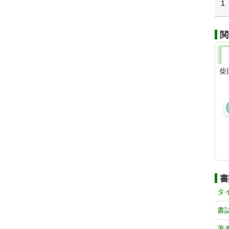
1
関
柴
書
タ
書
著