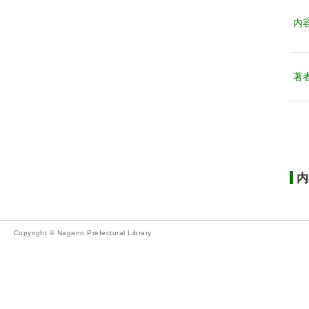
内
著
内
Copyright © Nagano Prefectural Library