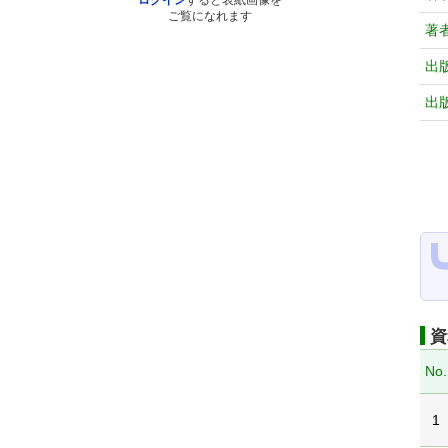
ログイン
すると表紙画像を
ご覧になれます
著
出
出
資
No.
1