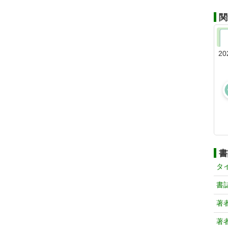
関
20
書
タ
書
著
著