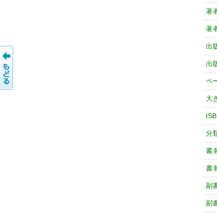
著
著
出
出
ペ
大
IS
分
書
書
副
副