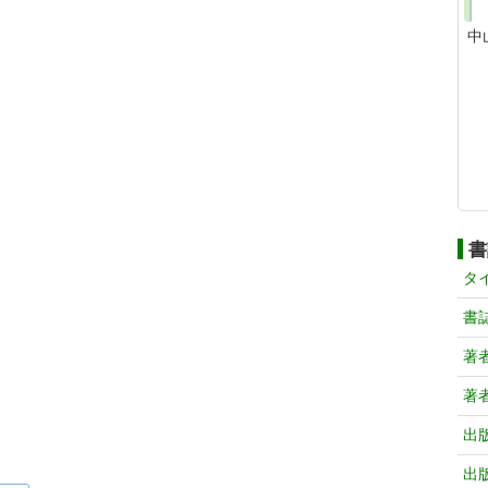
中
書
タ
書
著
著
出
出