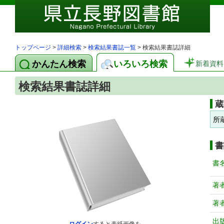
トップページ
>
詳細検索
>
検索結果書誌一覧
> 検索結果書誌詳細
かんたん検索
いろいろ検索
新着資料
検索結果書誌詳細
蔵
所
書
書
著
著
出