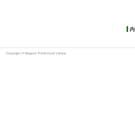
内
Copyright © Nagano Prefectural Library