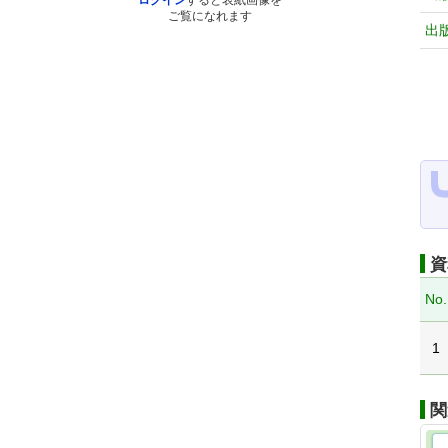
ログイン
すると表紙画像を
ご覧になれます
出
資
No.
1
関