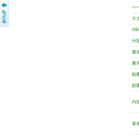
ペ
大
IS
分
書
書
副
副
内
著