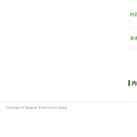
内
著
内
Copyright © Nagano Prefectural Library