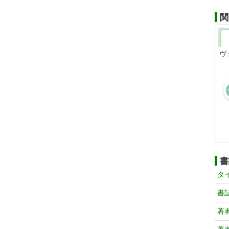
関
ヴ
書
タ
書
著