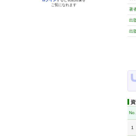
ログイン
すると表紙画像を
ご覧になれます
著
出
出
資
No.
1