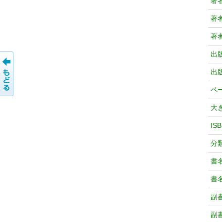
著
著
著
出
出
ペ
大
IS
分
書
書
副
副