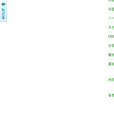
出
ペ
大
IS
分
書
書
内
各