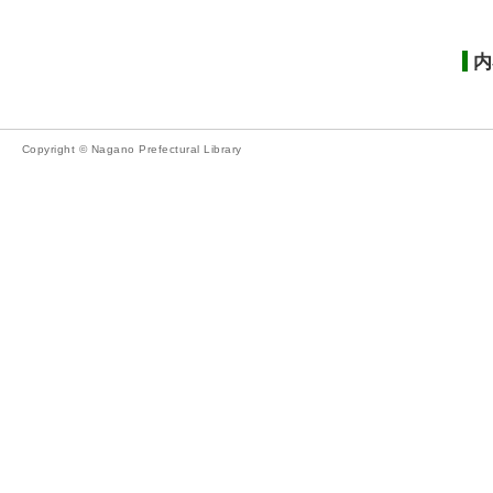
内
Copyright © Nagano Prefectural Library