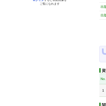
ログイン
すると表紙画像を
ご覧になれます
出
出
資
No.
1
関