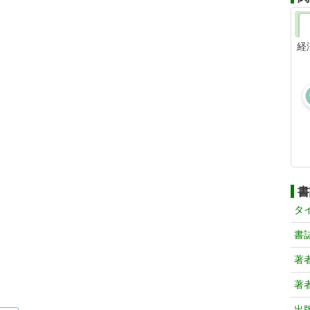
経
書
タ
書
著
著
出