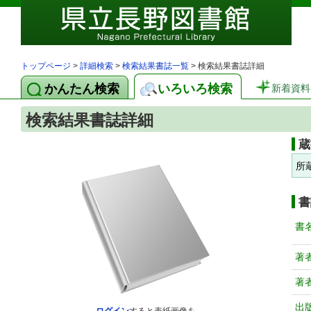
トップページ
>
詳細検索
>
検索結果書誌一覧
> 検索結果書誌詳細
かんたん検索
いろいろ検索
新着資料
検索結果書誌詳細
蔵
所
書
書
著
著
出