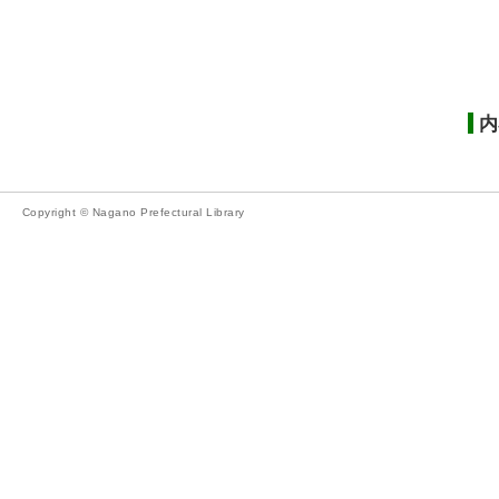
内
Copyright © Nagano Prefectural Library