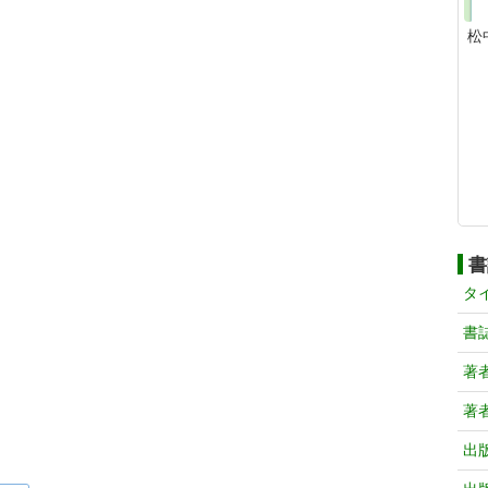
松
書
タ
書
著
著
出