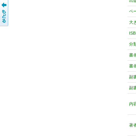
出
ペ
大
IS
分
書
書
副
副
内
著