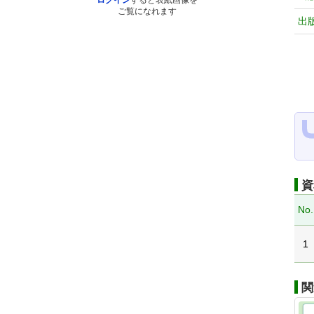
ログイン
すると表紙画像を
ご覧になれます
出
資
No.
1
関