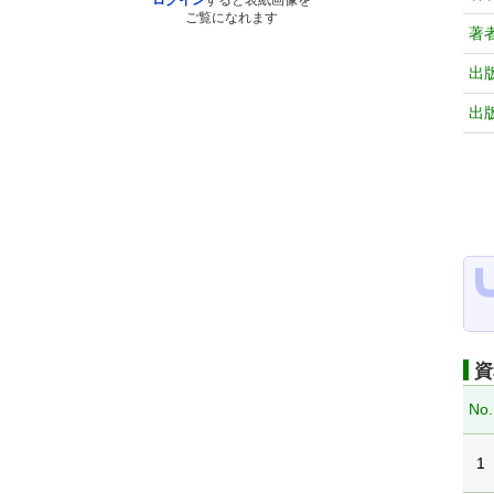
ログイン
すると表紙画像を
ご覧になれます
著
出
出
資
No.
1