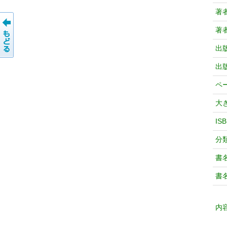
著
著
出
出
ペ
大
IS
分
書
書
内