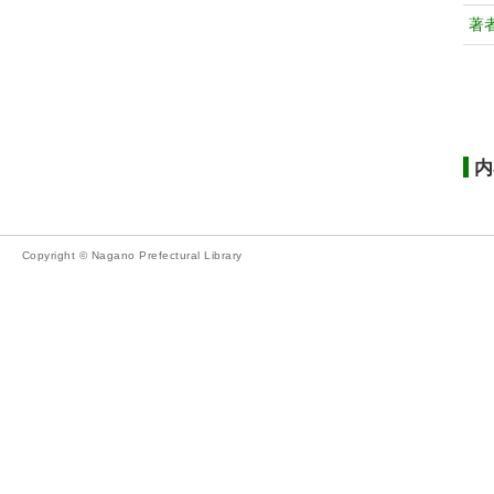
著
内
Copyright © Nagano Prefectural Library