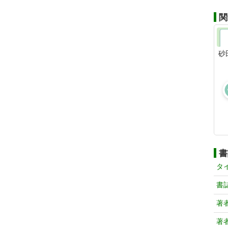
関
砂
書
タ
書
著
著