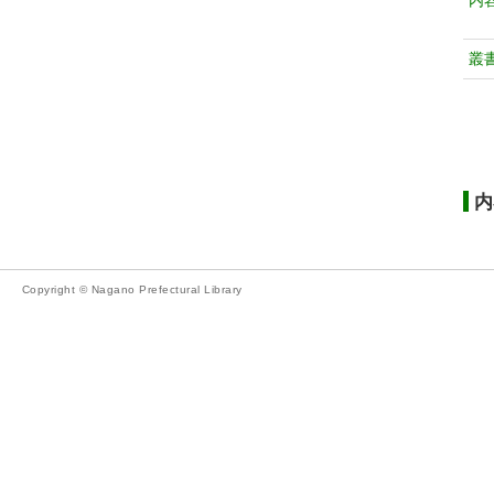
内
叢
内
Copyright © Nagano Prefectural Library