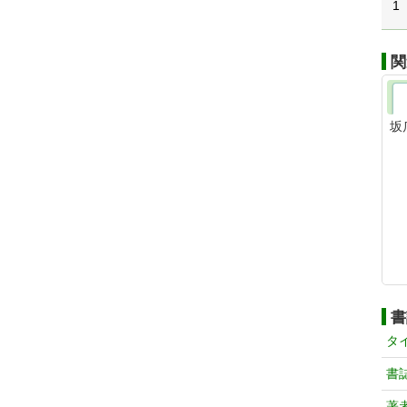
1
関
坂
書
タ
書
著