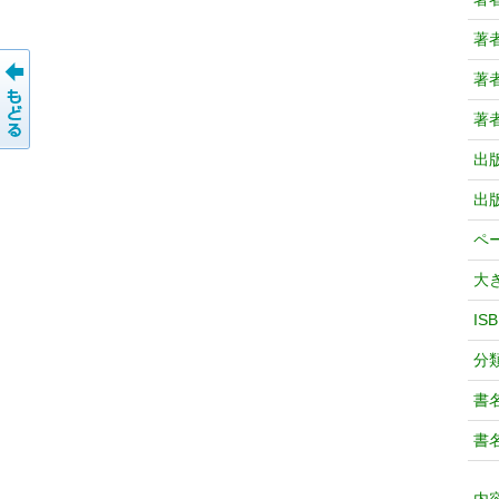
著
著
著
出
出
ペ
大
IS
分
書
書