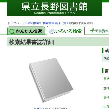
トップページ
>
詳細検索
>
検索結果書誌一覧
> 検索結果書誌詳細
かんたん検索
いろいろ検索
新着資料
検索結果書誌詳細
蔵
所
書
書
著
著
出