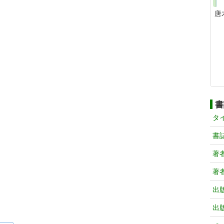
唐
書
タ
書
著
著
出
出