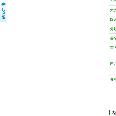
ペ
大
IS
分
書
書
内
各
内