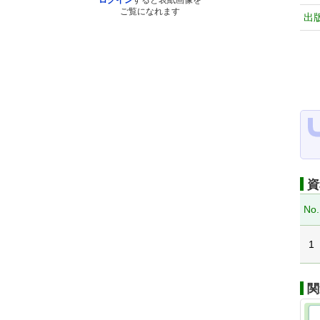
ログイン
すると表紙画像を
ご覧になれます
出
資
No.
1
関