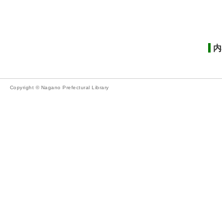
内
Copyright © Nagano Prefectural Library