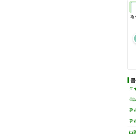
亀
書
タ
書
著
著
出