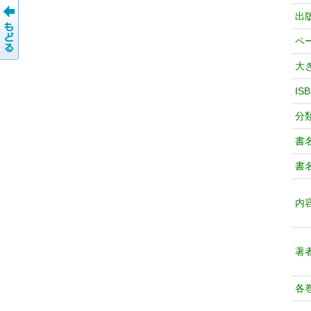
出
ペ
大
IS
分
書
書
内
著
各