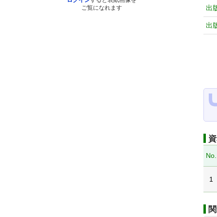
ログイン
すると表紙画像を
出
ご覧になれます
出
資
No.
1
関