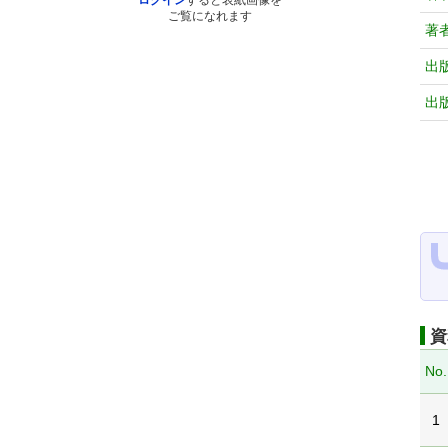
ログイン
すると表紙画像を
ご覧になれます
著
出
出
資
No.
1