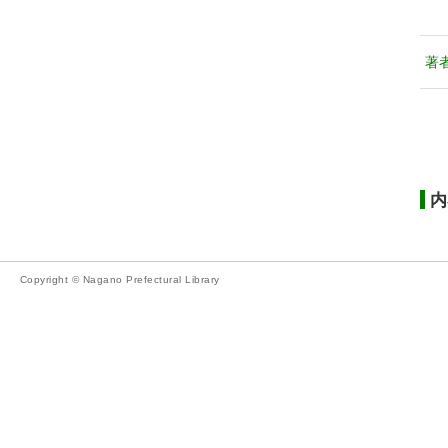
著
内
Copyright © Nagano Prefectural Library