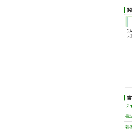
関
D
ス
書
タ
書
著