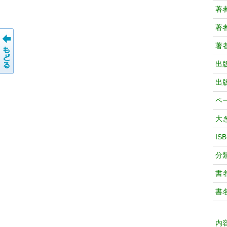
著
著
著
出
出
ペ
大
IS
分
書
書
内