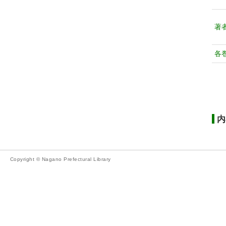
著
各
内
Copyright © Nagano Prefectural Library