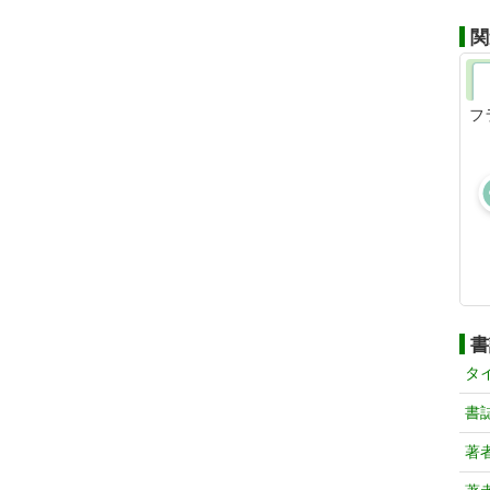
関
フ
書
タ
書
著