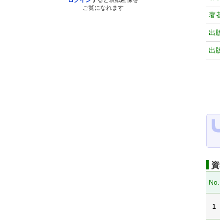
ログイン
すると表紙画像を
ご覧になれます
著
出
出
資
No.
1