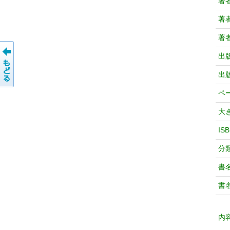
著
著
著
出
出
ペ
大
IS
分
書
書
内