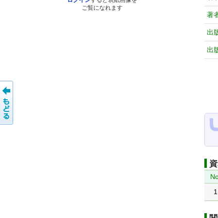
ログイン
すると表紙画像を
ご覧になれます
著
出
出
資
No
1