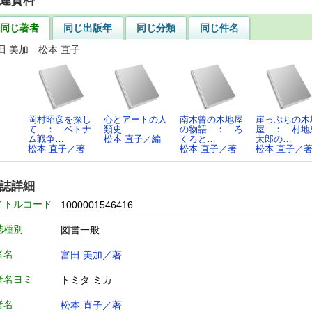
連資料
同じ著者
同じ出版年
同じ分類
同じ件名
田 美加 松本 直子
岡村昭彦を探し
心とアートの人
南木曾の木地屋
崖っぷちの木
て ： ベトナ
類史
の物語 ： ろ
屋 ： 村地
ム戦争…
松本 直子／編
くろと…
太郎の…
松本 直子／著
松本 直子／著
松本 直子／
誌詳細
イトルコード
1000001546416
誌種別
図書一般
者名
富田 美加／著
者名ヨミ
トミタ ミカ
者名
松本 直子／著