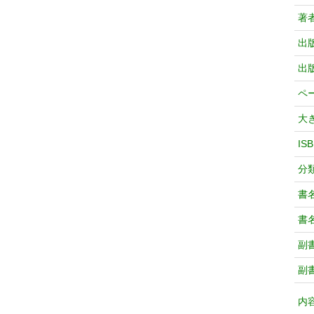
著
出
出
ペ
大
IS
分
書
書
副
副
内