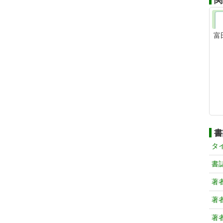
関
富
書
タ
書
著
著
著