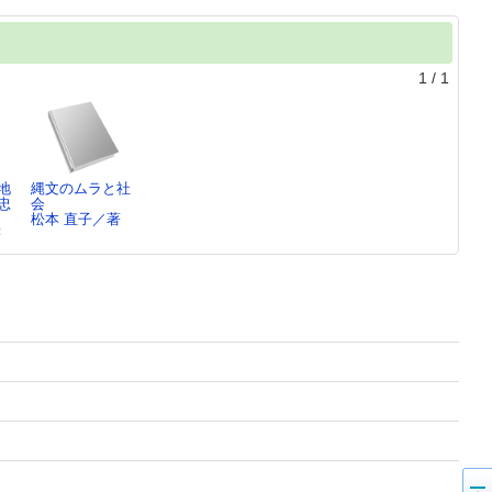
1
/
1
地
縄文のムラと社
忠
会
松本 直子／著
著