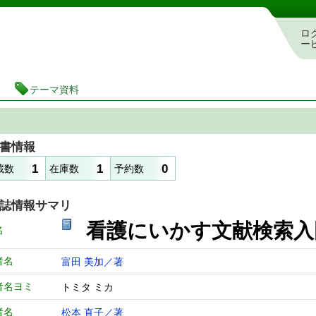
図書館 蔵書検索・予約システム
ロ
ー
テーマ資料
書情報
1
1
0
蔵数
在庫数
予約数
誌情報サマリ
看護にいかす文献検索
名
者名
富田 美加／著
者名ヨミ
トミタ ミカ
者名
松本 直子／著