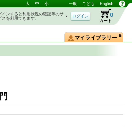
大
中
小
一般
こども
English
0
グインすると利用状況の確認等のサ
ビスを利用できます。
カート
マイライブラリー
入門