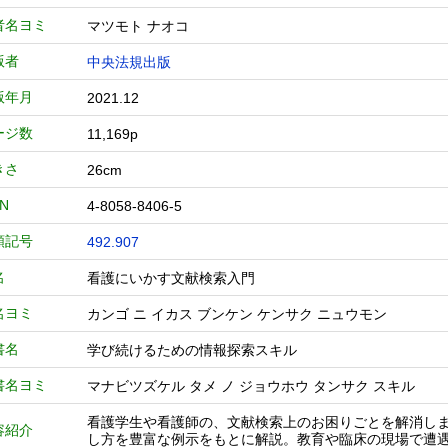
者名ヨミ
マツモト ナオコ
版者
中央法規出版
版年月
2021.12
ージ数
11,169p
きさ
26cm
BN
4-8058-8406-5
類記号
492.907
名
看護にいかす文献検索入門
名ヨミ
カンゴ ニ イカス ブンケン ケンサク ニュウモン
書名
学び続けるための情報探索スキル
書名ヨミ
マナビツズケル タメ ノ ジョウホウ タンサク スキル
看護学生や看護師の、文献検索上のお困りごとを解消しま
容紹介
し方を豊富な例示をもとに解説。教育や臨床の現場で遭