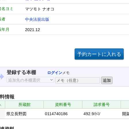
者名ヨミ
マツモト ナオコ
版者
中央法規出版
版年月
2021.12
登録する本棚
ログイン
メモ
料情報
.
所蔵館
資料番号
請求番号
県立長野図
0114740186
492.9/ﾄﾐ/
開