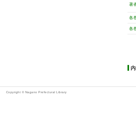
著
各
各
内
Copyright © Nagano Prefectural Library