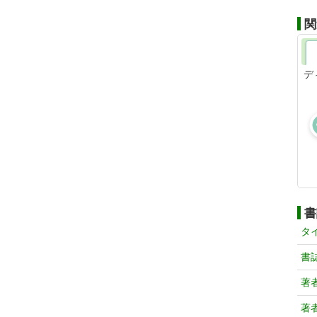
関
デ
書
タ
書
著
著