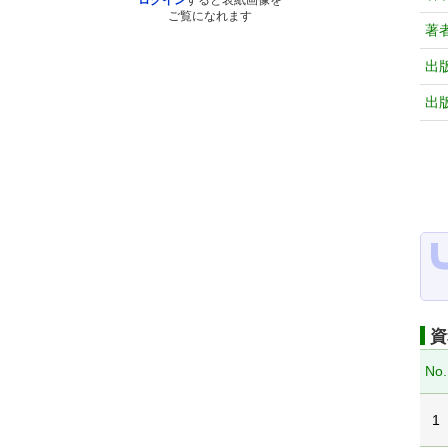
ログイン
すると表紙画像を
ご覧になれます
著
出
出
資
No.
1