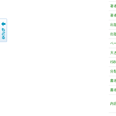
著
著
出
出
ペ
大
IS
分
書
書
内