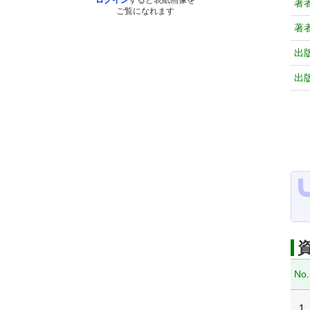
ログイン
すると表紙画像を
著
ご覧になれます
著
出
出
No.
1