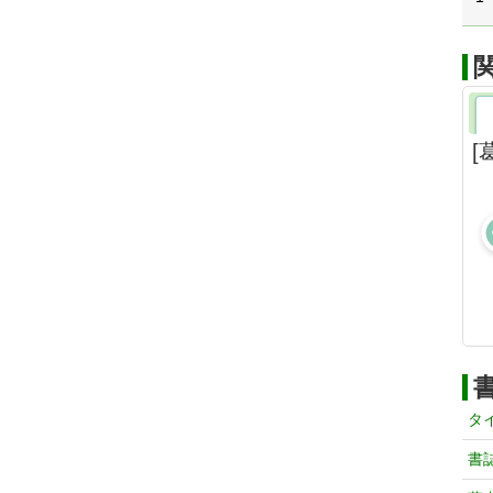
[
タ
書