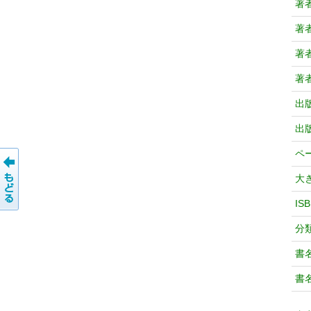
著
著
著
著
出
出
ペ
大
IS
分
書
書