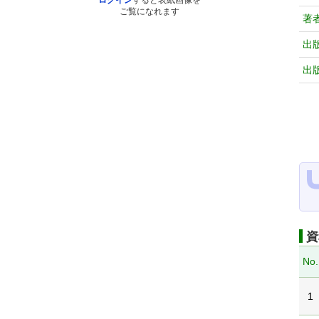
ログイン
すると表紙画像を
ご覧になれます
著
出
出
資
No.
1