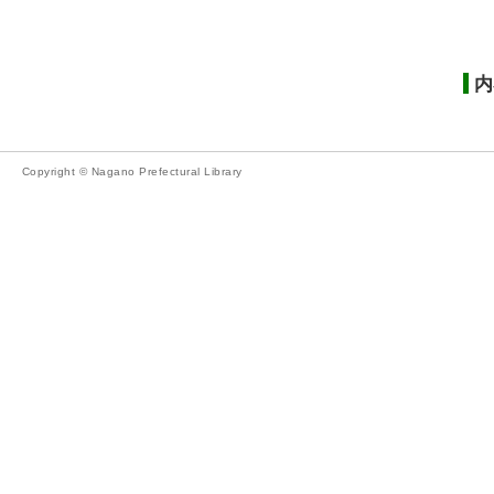
内
Copyright © Nagano Prefectural Library