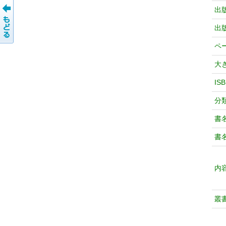
出
出
ペ
大
IS
分
書
書
内
叢