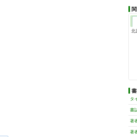
関
北
書
タ
書
著
著