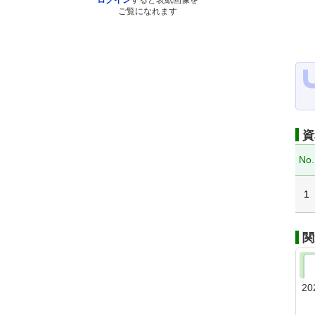
ログイン
すると表紙画像を
ご覧になれます
資
No.
1
関
20