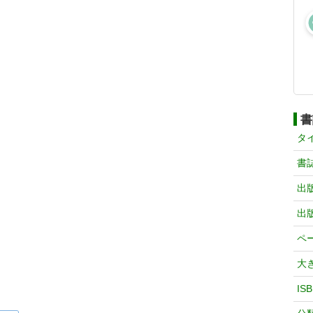
書
タ
書
出
出
ペ
大
IS