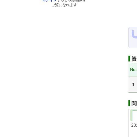
ログイン
すると表紙画像を
ご覧になれます
資
No.
1
関
20