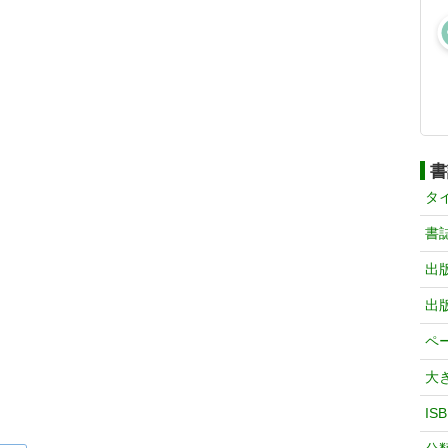
書
タ
書
出
出
ペ
大
IS