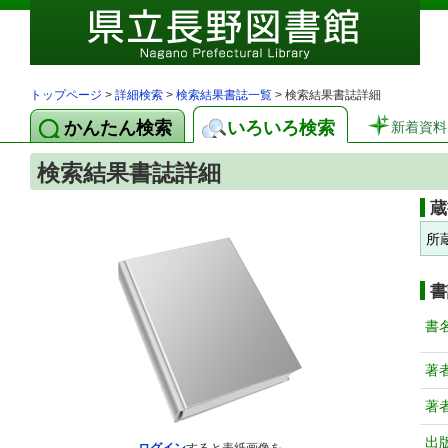
トップページ
>
詳細検索
>
検索結果書誌一覧
> 検索結果書誌詳細
かんたん検索
いろいろ検索
新着資料
検索結果書誌詳細
蔵
所
書
書
著
著
出