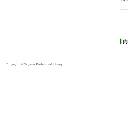
内
Copyright © Nagano Prefectural Library