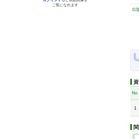
ログイン
すると表紙画像を
ご覧になれます
出
資
No.
1
関