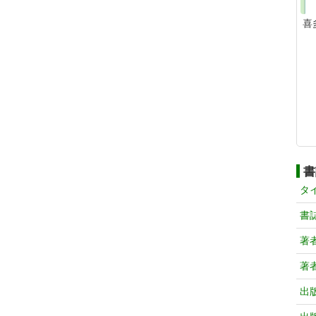
喜
書
タ
書
著
著
出