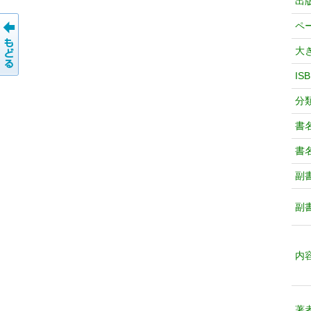
出
ペ
大
IS
分
書
書
副
副
内
著