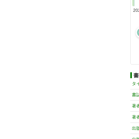
20
書
タ
書
著
著
出