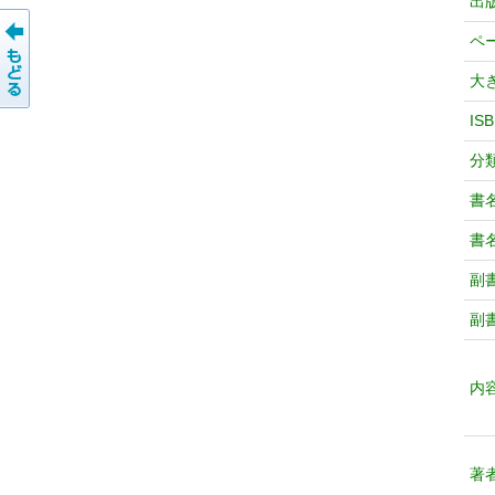
出
ペ
大
IS
分
書
書
副
副
内
著