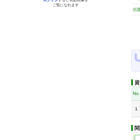
ログイン
すると表紙画像を
ご覧になれます
出
資
No.
1
関