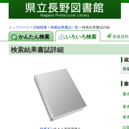
トップページ
>
詳細検索
>
検索結果書誌一覧
> 検索結果書誌詳細
かんたん検索
いろいろ検索
新着資料
検索結果書誌詳細
蔵
所
書
書
著
著
出