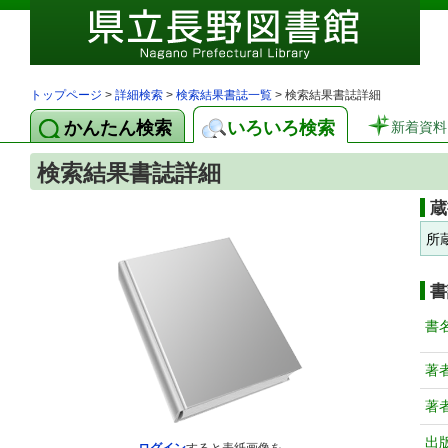
トップページ
>
詳細検索
>
検索結果書誌一覧
> 検索結果書誌詳細
かんたん検索
いろいろ検索
新着資料
検索結果書誌詳細
蔵
所
書
書
著
著
出