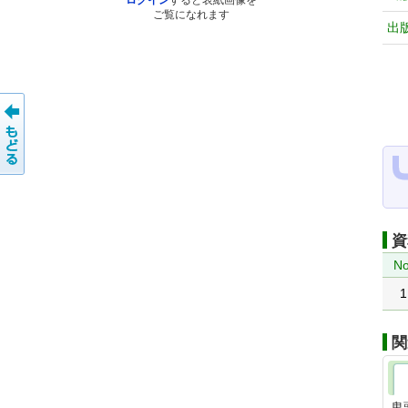
ログイン
すると表紙画像を
ご覧になれます
出
資
No
1
関
鬼