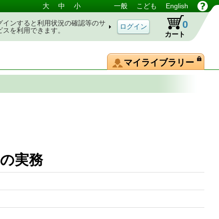
大
中
小
一般
こども
English
0
グインすると利用状況の確認等のサ
ビスを利用できます。
カート
マイライブラリー
約の実務