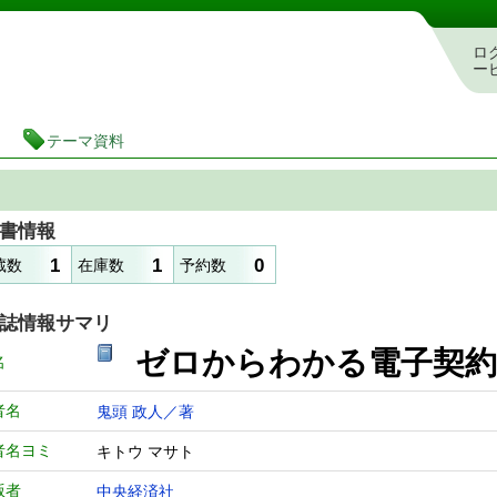
図書館 蔵書検索・予約システム
ロ
ー
テーマ資料
書情報
1
1
0
蔵数
在庫数
予約数
誌情報サマリ
ゼロからわかる電子契
名
者名
鬼頭 政人／著
者名ヨミ
キトウ マサト
版者
中央経済社