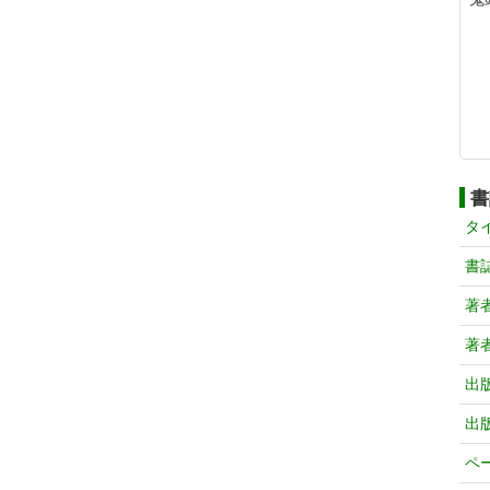
書
タ
書
著
著
出
出
ペ