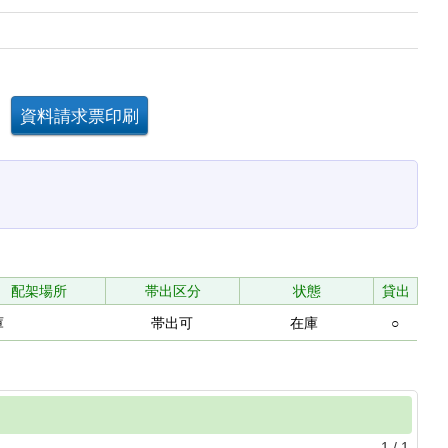
配架場所
帯出区分
状態
貸出
庫
帯出可
在庫
○
1
/
1