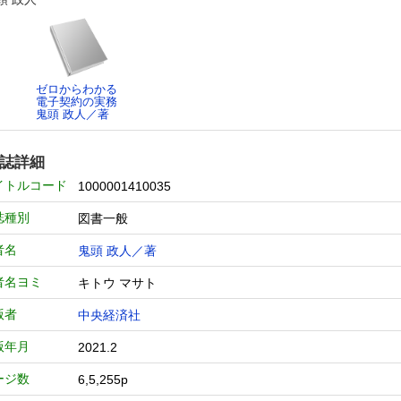
ゼロからわかる
電子契約の実務
鬼頭 政人／著
誌詳細
イトルコード
1000001410035
誌種別
図書一般
者名
鬼頭 政人／著
者名ヨミ
キトウ マサト
版者
中央経済社
版年月
2021.2
ージ数
6,5,255p