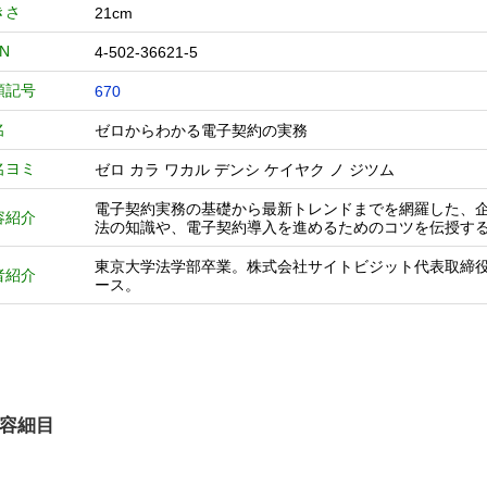
きさ
21cm
BN
4-502-36621-5
類記号
670
名
ゼロからわかる電子契約の実務
名ヨミ
ゼロ カラ ワカル デンシ ケイヤク ノ ジツム
電子契約実務の基礎から最新トレンドまでを網羅した、
容紹介
法の知識や、電子契約導入を進めるためのコツを伝授す
東京大学法学部卒業。株式会社サイトビジット代表取締役。
者紹介
ース。
容細目