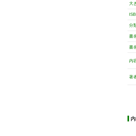
大
IS
分
書
書
内
著
内