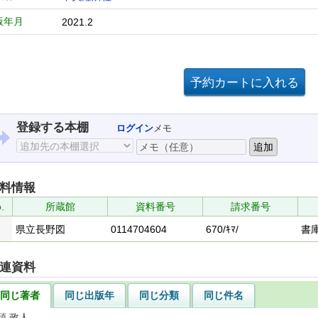
版年月
2021.2
登録する本棚
ログイン
メモ
料情報
.
所蔵館
資料番号
請求番号
県立長野図
0114704604
670/ｷﾏ/
書
連資料
同じ著者
同じ出版年
同じ分類
同じ件名
頭 政人