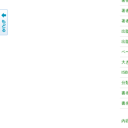
著
著
著
出
出
ペ
大
IS
分
書
書
内