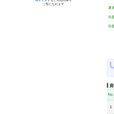
ログイン
すると表紙画像を
ご覧になれます
著
出
出
資
No.
1