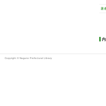
著
内
Copyright © Nagano Prefectural Library