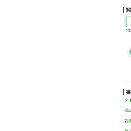
関
20
書
タ
書
著