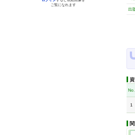
ログイン
すると表紙画像を
ご覧になれます
出
資
No.
1
関