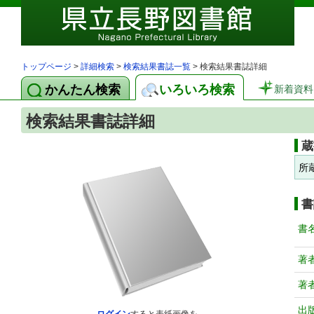
トップページ
>
詳細検索
>
検索結果書誌一覧
> 検索結果書誌詳細
かんたん検索
いろいろ検索
新着資料
検索結果書誌詳細
蔵
所
書
書
著
著
出