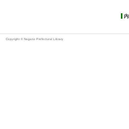
内
Copyright © Nagano Prefectural Library