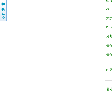
出
ペ
大
IS
分
書
書
内
著