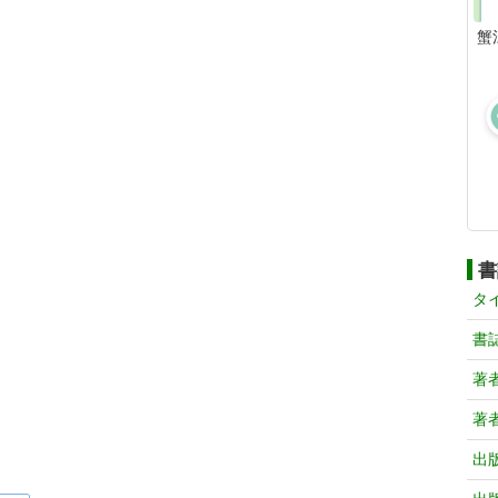
蟹
書
タ
書
著
著
出