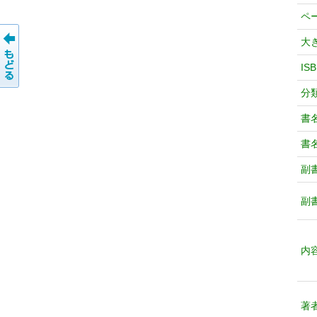
ペ
大
IS
分
書
書
副
副
内
著