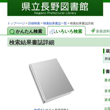
トップページ
>
詳細検索
>
検索結果書誌一覧
> 検索結果書誌詳細
かんたん検索
いろいろ検索
新着資料
検索結果書誌詳細
蔵
所
書
書
著
著
出