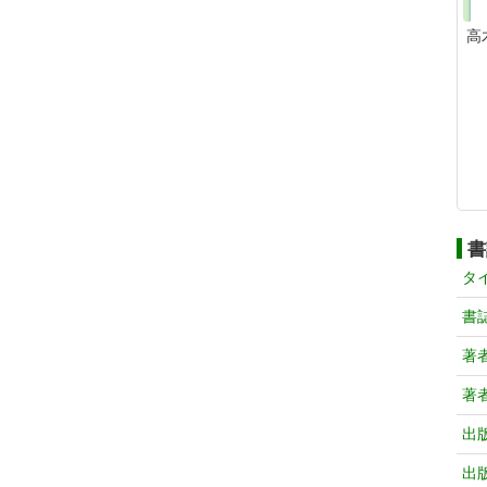
高
書
タ
書
著
著
出
出