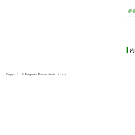
叢
内
Copyright © Nagano Prefectural Library