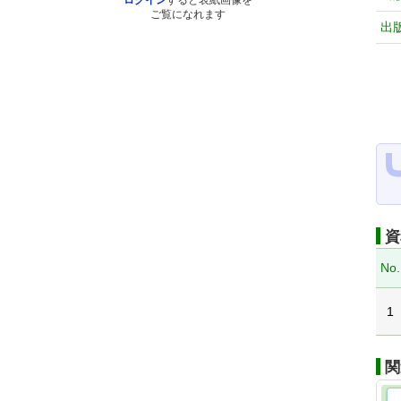
ログイン
すると表紙画像を
ご覧になれます
出
資
No.
1
関